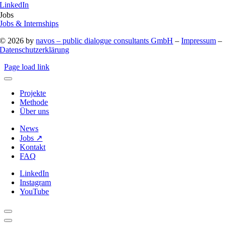
LinkedIn
Jobs
Jobs & Internships
© 2026 by
navos – public dialogue consultants GmbH
–
Impressum
–
Datenschutzerklärung
Page load link
Projekte
Methode
Über uns
News
Jobs ↗︎
Kontakt
FAQ
LinkedIn
Instagram
YouTube