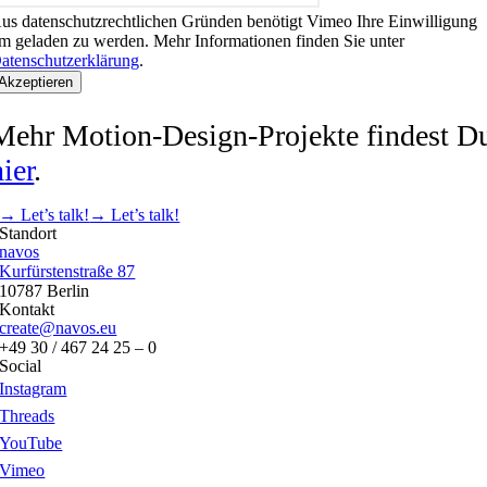
us datenschutzrechtlichen Gründen benötigt Vimeo Ihre Einwilligung
m geladen zu werden. Mehr Informationen finden Sie unter
atenschutzerklärung
.
Akzeptieren
Mehr Motion-Design-Projekte findest D
hier
.
→ Let’s talk!
→ Let’s talk!
Standort
navos
Kurfürstenstraße 87
10787 Berlin
Kontakt
create@navos.eu
+49 30 / 467 24 25 – 0
Social
Instagram
Threads
YouTube
Vimeo