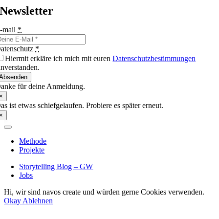
Newsletter
-mail
*
atenschutz
*
Hiermit erkläre ich mich mit euren
Datenschutz­bestimmungen
inverstanden.
Absenden
anke für deine Anmeldung.
×
as ist etwas schiefgelaufen. Probiere es später erneut.
×
Methode
Projekte
Storytelling Blog – GW
Jobs
Hi, wir sind navos create und würden gerne Cookies verwenden.
Okay
Ablehnen